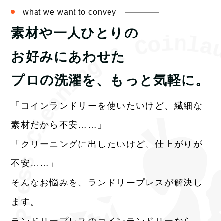
what we want to convey
素材や一人ひとりの
n
i
l
o
a
C
&
お好みにあわせた
g
n
i
プロの洗濯を、もっと気軽に。
n
a
e
「コインランドリーを使いたいけど、繊細な
l
素材だから不安……」
C
「クリーニングに出したいけど、仕上がりが
s
不安……」
s
そんなお悩みを、ランドリープレスが解決し
e
r
ます。
P