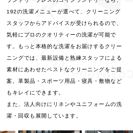
ランドリープレスのコインランドリーなら、
y
192の洗濯メニューが選べて、クリーニング
r
d
スタッフからアドバイスが受けられるので、
n
u
気軽にプロのクオリティーの洗濯が可能で
a
L
す。もっと本格的な洗濯をお届けするクリー
y
ニングでは、最新設備と熟練スタッフによる
r
d
n
u
o
a
素材にあわせたベストなクリーニングをご提
i
l
n
案。革製品・スポーツ用品・寝具・敷物など
もキレイにできます。
また、法人向けにリネンやユニフォームの洗
濯・回収も展開しています。